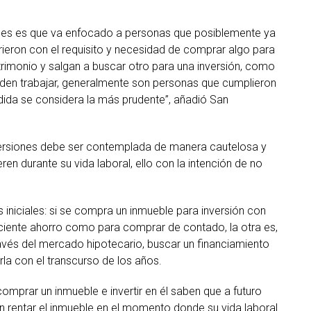
ones es que va enfocado a personas que posiblemente ya
rieron con el requisito y necesidad de comprar algo para
trimonio y salgan a buscar otro para una inversión, como
eden trabajar, generalmente son personas que cumplieron
dida se considera la más prudente”, añadió San
nversiones debe ser contemplada de manera cautelosa y
n durante su vida laboral, ello con la intención de no
 iniciales: si se compra un inmueble para inversión con
uficiente ahorro como para comprar de contado, la otra es,
avés del mercado hipotecario, buscar un financiamiento
la con el transcurso de los años.
mprar un inmueble e invertir en él saben que a futuro
án rentar el inmueble en el momento donde su vida laboral