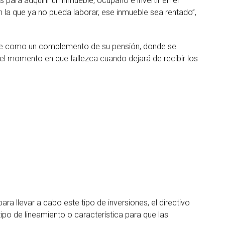
 para adquirir un inmueble, ocuparlo e invertir en el
n la que ya no pueda laborar, ese inmueble sea rentado”,
irse como un complemento de su pensión, donde se
 el momento en que fallezca cuando dejará de recibir los
ara llevar a cabo este tipo de inversiones, el directivo
ipo de lineamiento o característica para que las