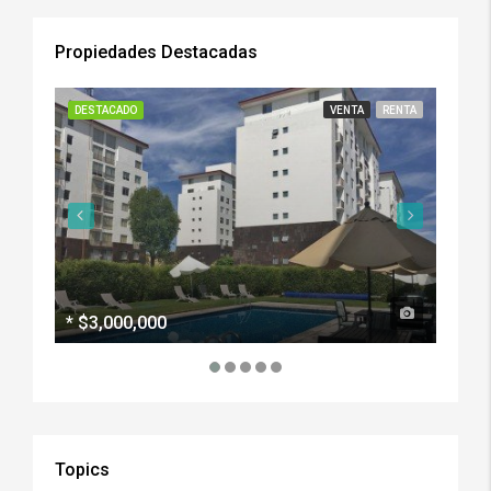
Propiedades Destacadas
DESTACADO
VENTA
RENTA
DESTA
*
$3,000,000
$50,
Topics