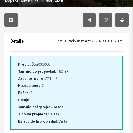
Angel M. Domínguez, Ciudad Satélite, Naucalpan de Juárez, Estado de México
Detalle
Actualizado en marzo 2, 2023 a 10:59 am
Precio:
$5,900,000
Tamaño de propiedad:
160 m²
Área terrestre:
224 m²
Habitaciones:
2
Baños:
2
Garaje:
1
Tamaño del garaje:
2 Autos
Tipo de propiedad:
Casa
Estado de la propiedad:
Venta