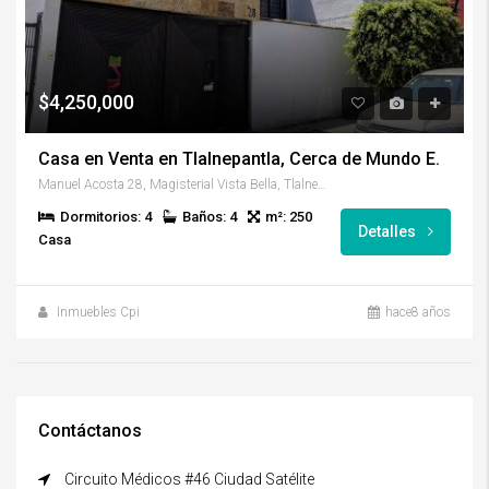
$4,250,000
Casa en Venta en Tlalnepantla, Cerca de Mundo E.
Manuel Acosta 28, Magisterial Vista Bella, Tlalnepantla, Edo Mex
Dormitorios: 4
Baños: 4
m²: 250
Detalles
Casa
Inmuebles Cpi
hace8 años
Contáctanos
Circuito Médicos #46 Ciudad Satélite