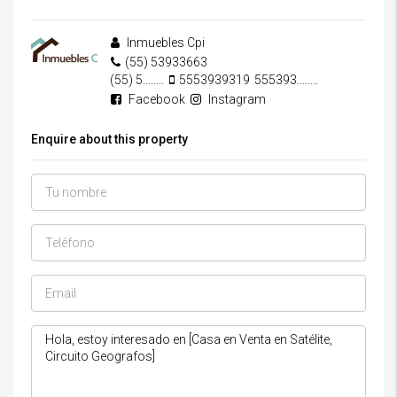
Inmuebles Cpi
(55) 53933663
(55) 5........
5553939319
555393........
Facebook
Instagram
Enquire about this property