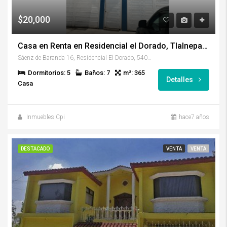
$20,000
Casa en Renta en Residencial el Dorado, Tlalnepantla
Sáenz de Baranda 16, Residencial El Dorado, 54020 Tlalnepantla, Méx., México
Dormitorios: 5
Baños: 7
m²: 365
Detalles
Casa
Inmuebles Cpi
hace7 años
DESTACADO
VENTA
VENTA