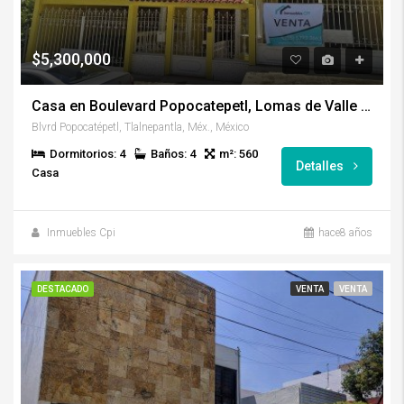
$5,300,000
Casa en Boulevard Popocatepetl, Lomas de Valle Dorado.
Blvrd Popocatépetl, Tlalnepantla, Méx., México
Dormitorios: 4
Baños: 4
m²: 560
Detalles
Casa
Inmuebles Cpi
hace8 años
DESTACADO
VENTA
VENTA