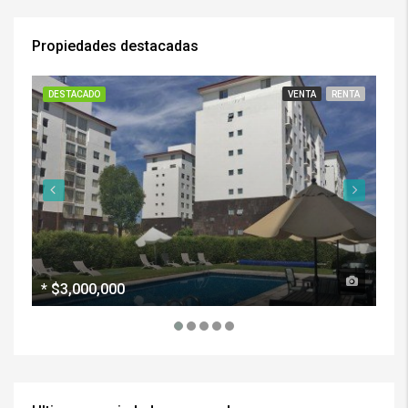
Propiedades destacadas
DESTACADO
VENTA
RENTA
DE
*
$3,000,000
$5