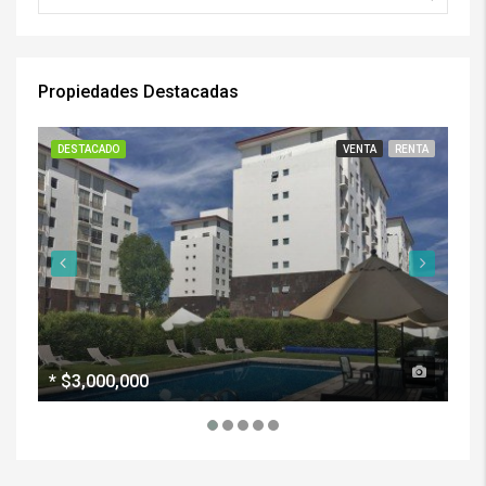
Propiedades Destacadas
DESTACADO
VENTA
RENTA
DE
*
$3,000,000
$5