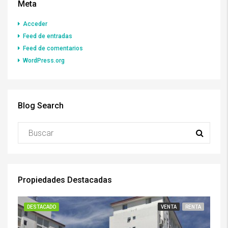
Meta
Acceder
Feed de entradas
Feed de comentarios
WordPress.org
Blog Search
Propiedades Destacadas
DESTACADO
VENTA
RENTA
DE