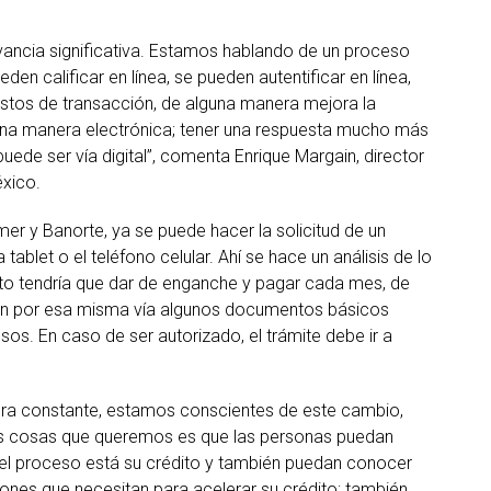
evancia significativa. Estamos hablando de un proceso
den calificar en línea, se pueden autentificar en línea,
ostos de transacción, de alguna manera mejora la
e una manera electrónica; tener una respuesta mucho más
ede ser vía digital”, comenta Enrique Margain, director
éxico.
 y Banorte, ya se puede hacer la solicitud de un
ablet o el teléfono celular. Ahí se hace un análisis de lo
ánto tendría que dar de enganche y pagar cada mes, de
iden por esa misma vía algunos documentos básicos
os. En caso de ser autorizado, el trámite debe ir a
ra constante, estamos conscientes de este cambio,
las cosas que queremos es que las personas puedan
el proceso está su crédito y también puedan conocer
tiones que necesitan para acelerar su crédito; también