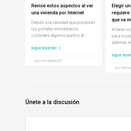
Revise estos aspectos al ver
Elegir un
una vivienda por Internet
requiere
que va má
Debido a la variedad que presentan
los portales inmobiliarios,
Al tener l
considere algunos puntos al...
para muda
además de 
sigue leyendo
sigue ley
por InmueblesCPI
por Inmue
Únete a la discusión