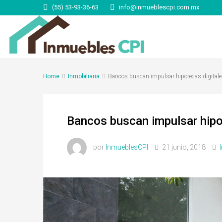
(55) 53-93-36-63
info@inmueblescpi.com.mx
Home
Inmobiliaria
Bancos buscan impulsar hipotecas digital
Bancos buscan impulsar hipo
por
InmueblesCPI
21 junio, 2018