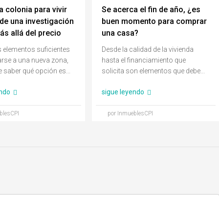
a colonia para vivir
Se acerca el fin de año, ¿es
 de una investigación
buen momento para comprar
s allá del precio
una casa?
os elementos suficientes
Desde la calidad de la vivienda
rse a una nueva zona,
hasta el financiamiento que
saber qué opción es...
solicita son elementos que debe...
endo
sigue leyendo
blesCPI
por InmueblesCPI