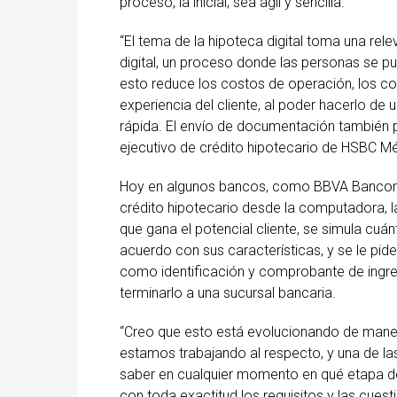
proceso, la inicial, sea ágil y sencilla.
“El tema de la hipoteca digital toma una rel
digital, un proceso donde las personas se pue
esto reduce los costos de operación, los c
experiencia del cliente, al poder hacerlo d
rápida. El envío de documentación también pu
ejecutivo de crédito hipotecario de HSBC M
Hoy en algunos bancos, como BBVA Bancomer
crédito hipotecario desde la computadora, la t
que gana el potencial cliente, se simula cu
acuerdo con sus características, y se le p
como identificación y comprobante de ingres
terminarlo a una sucursal bancaria.
“Creo que esto está evolucionando de mane
estamos trabajando al respecto, y una de 
saber en cualquier momento en qué etapa d
con toda exactitud los requisitos y las cues