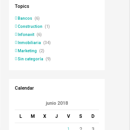
Topics
Bancos
(6)
Construction
(1)
Infonavit
(6)
Inmobiliaria
(34)
Marketing
(2)
Sin categoría
(9)
Calendar
junio 2018
L
M
X
J
V
S
D
1
2
3