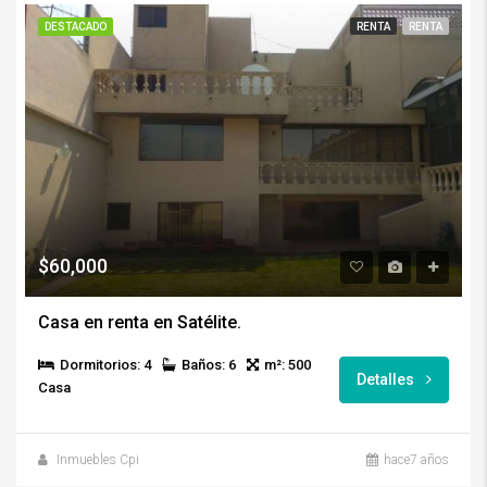
DESTACADO
RENTA
RENTA
$60,000
Casa en renta en Satélite.
Dormitorios: 4
Baños: 6
m²: 500
Detalles
Casa
Inmuebles Cpi
hace7 años