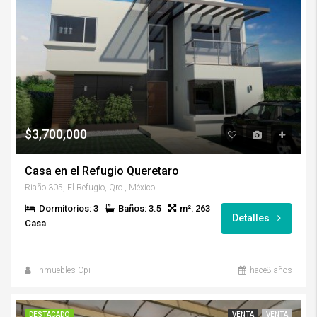
$3,700,000
Casa en el Refugio Queretaro
Riaño 305, El Refugio, Qro., México
Dormitorios: 3
Baños: 3.5
m²: 263
Detalles
Casa
Inmuebles Cpi
hace8 años
DESTACADO
VENTA
VENTA