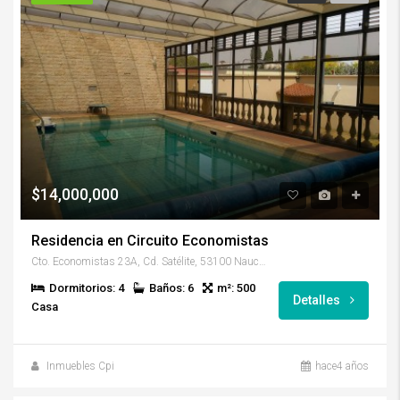
$14,000,000
Residencia en Circuito Economistas
Cto. Economistas 23A, Cd. Satélite, 53100 Naucalpan de Juárez, Méx., México
Dormitorios: 4
Baños: 6
m²: 500
Detalles
Casa
Inmuebles Cpi
hace4 años