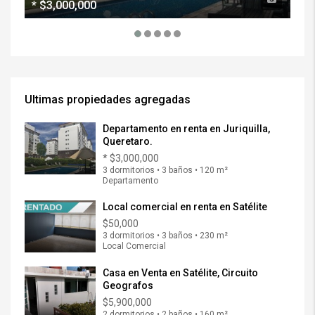
*
$3,000,000
$5
Ultimas propiedades agregadas
Departamento en renta en Juriquilla,
Queretaro.
*
$3,000,000
3 dormitorios • 3 baños • 120 m²
Departamento
Local comercial en renta en Satélite
$50,000
3 dormitorios • 3 baños • 230 m²
Local Comercial
Casa en Venta en Satélite, Circuito
Geografos
$5,900,000
2 dormitorios • 2 baños • 160 m²