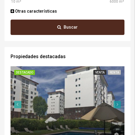
Otras características
Buscar
Propiedades destacadas
DESTACADO
VENTA
RENTA
DE