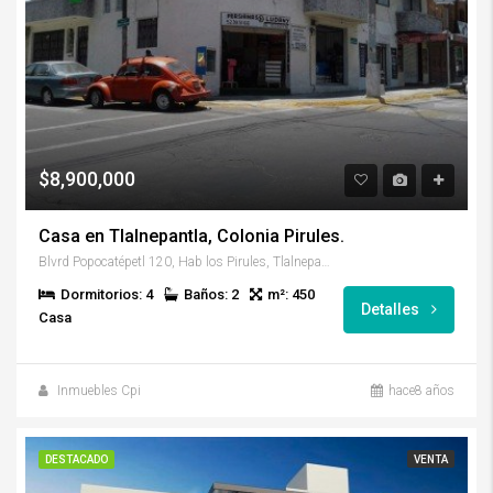
$8,900,000
Casa en Tlalnepantla, Colonia Pirules.
Blvrd Popocatépetl 120, Hab los Pirules, Tlalnepantla, Méx., México
Dormitorios: 4
Baños: 2
m²: 450
Detalles
Casa
Inmuebles Cpi
hace8 años
DESTACADO
VENTA