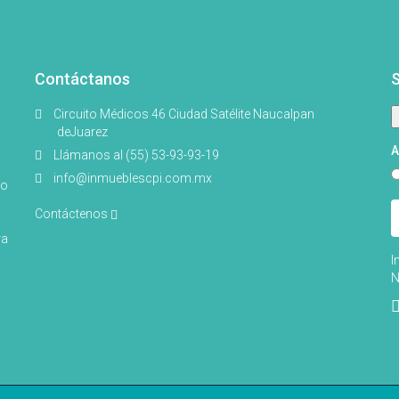
Contáctanos
S
Circuito Médicos 46 Ciudad Satélite Naucalpan
deJuarez
A
Llámanos al (55) 53-93-93-19
info@inmueblescpi.com.mx
do
Contáctenos
ra
I
N