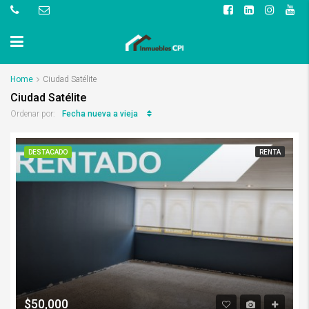
Home
Ciudad Satélite
Ciudad Satélite
Fecha nueva a vieja
Ordenar por:
DESTACADO
RENTA
$50,000