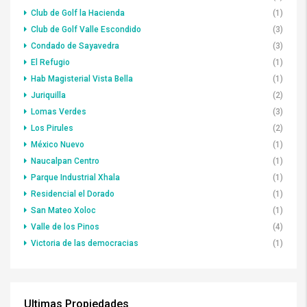
Club de Golf la Hacienda
(1)
Club de Golf Valle Escondido
(3)
Condado de Sayavedra
(3)
El Refugio
(1)
Hab Magisterial Vista Bella
(1)
Juriquilla
(2)
Lomas Verdes
(3)
Los Pirules
(2)
México Nuevo
(1)
Naucalpan Centro
(1)
Parque Industrial Xhala
(1)
Residencial el Dorado
(1)
San Mateo Xoloc
(1)
Valle de los Pinos
(4)
Victoria de las democracias
(1)
Ultimas Propiedades