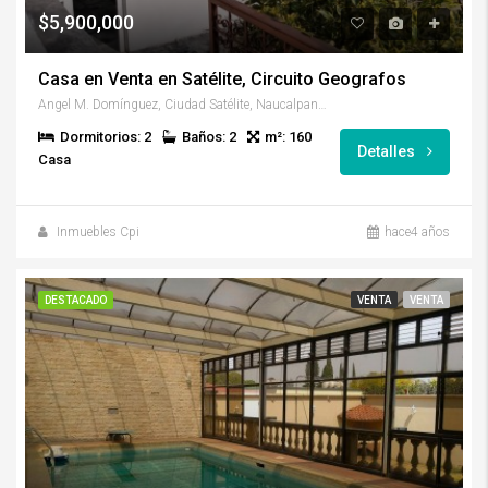
$5,900,000
Casa en Venta en Satélite, Circuito Geografos
Angel M. Domínguez, Ciudad Satélite, Naucalpan de Juárez, Estado de México
Dormitorios: 2
Baños: 2
m²: 160
Detalles
Casa
Inmuebles Cpi
hace4 años
DESTACADO
VENTA
VENTA