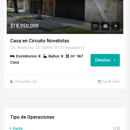
$18,950,000
Casa en Circuito Novelistas
Cto. Novelistas, Cd. Satélite, 53100 Naucalpan de Juárez, Méx., México
Dormitorios: 8
Baños: 8
m²: 967
Detalles
Casa
Inmuebles Cpi
hace8 años
Tipo de Operaciones
Renta
(12)