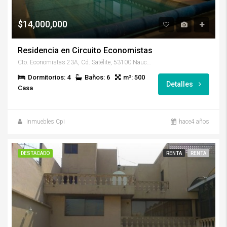
$14,000,000
Residencia en Circuito Economistas
Cto. Economistas 23A, Cd. Satélite, 53100 Naucalpan de Juárez, Méx., México
Dormitorios: 4
Baños: 6
m²: 500
Detalles
Casa
Inmuebles Cpi
hace4 años
DESTACADO
RENTA
RENTA