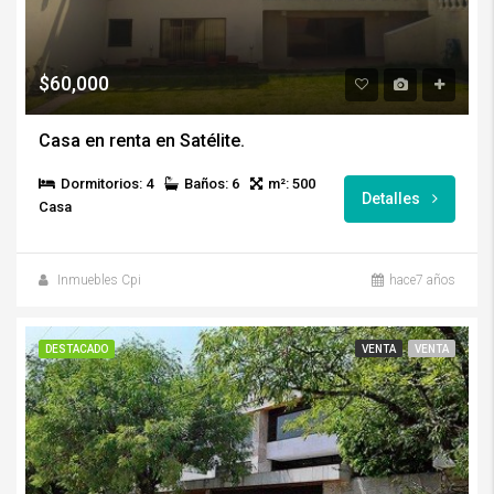
$60,000
Casa en renta en Satélite.
Dormitorios: 4
Baños: 6
m²: 500
Detalles
Casa
Inmuebles Cpi
hace7 años
DESTACADO
VENTA
VENTA