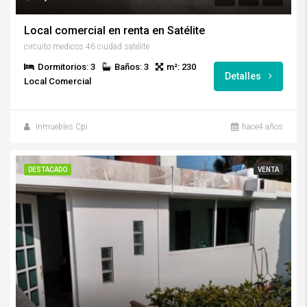
Local comercial en renta en Satélite
circuito medicos 46 ciudad satélite
Dormitorios: 3
Baños: 3
m²: 230
Detalles
Local Comercial
Inmuebles Cpi
hace4 años
DESTACADO
VENTA