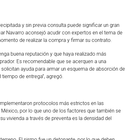
pitada y sin previa consulta puede significar un gran
 Óscar Navarro aconsejó acudir con expertos en el tema de
 momento de realizar la compra y firmar su contrato.
tenga buena reputación y que haya realizado más
omprador. Es recomendable que se acerquen a una
ue solicitan ayuda para armar un esquema de absorción de
el tiempo de entrega”, agregó.
 implementaron protocolos más estrictos en las
 México, por lo que uno de los factores que también se
u vivienda a través de preventa es la densidad del
 terreno. El sismo fue un detonante, por lo que deben