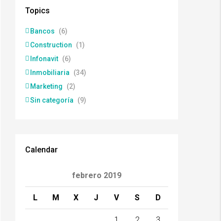
Topics
Bancos
(6)
Construction
(1)
Infonavit
(6)
Inmobiliaria
(34)
Marketing
(2)
Sin categoría
(9)
Calendar
febrero 2019
L
M
X
J
V
S
D
1
2
3