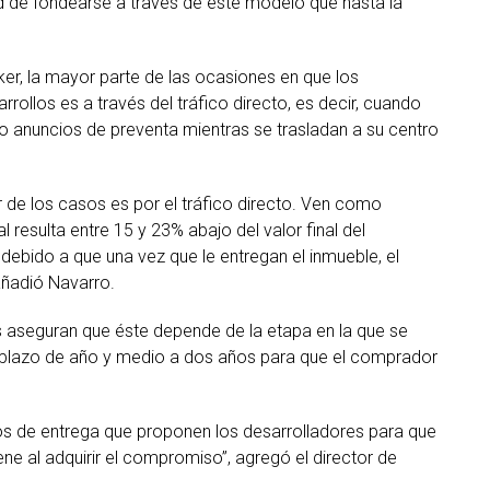
ad de fondearse a través de este modelo que hasta la
ker, la mayor parte de las ocasiones en que los
ollos es a través del tráfico directo, es decir, cuando
o anuncios de preventa mientras se trasladan a su centro
de los casos es por el tráfico directo. Ven como
l resulta entre 15 y 23% abajo del valor final del
debido a que una vez que le entregan el inmueble, el
añadió Navarro.
s aseguran que éste depende de la etapa en la que se
 plazo de año y medio a dos años para que el comprador
s de entrega que proponen los desarrolladores para que
ene al adquirir el compromiso”, agregó el director de