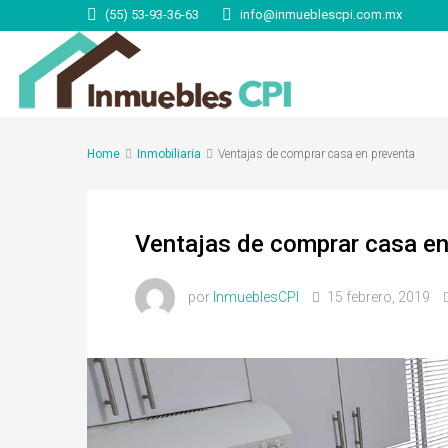
(55) 53-93-36-63
info@inmueblescpi.com.mx
Home
Inmobiliaria
Ventajas de comprar casa en preventa
Ventajas de comprar casa en
por
InmueblesCPI
15 febrero, 2019